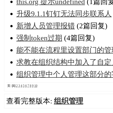
this.org 提示undefined
(1篇回复
升级9.1.1钉钉无法同步联系人
新增人员管理报错
(2篇回复)
强制token过期
(4篇回复)
能不能在流程里设置部门的管
求教在组织结构中加入了自定
组织管理中个人管理这部分的
页:
[1]
2
3
4
5
6
7
8
9
10
查看完整版本:
组织管理