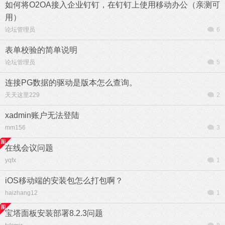
如何将O2OA接入企业钉钉，在钉钉上使用移动办公（亲测可
用）
论坛管理员
6
表单校验的简单说明
论坛管理员
5
连接PG数据的驱动是版本怎么查询。
天天这里229
2
xadmin账户无法登陆
mm156
3
在线会议问题
yqfx
1
iOS移动端的安装包怎么打包啊？
haizhang12
1
宝塔面板安装部署8.2.3问题