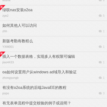
txlsmir
8
绿联nas安装o2oa
zye2
5
如何其他人可以访问
zhh
1
新版考勤有教程么
YXW001
1
插入一个数据表格，实现多人有权限可编辑
jiao4433
1
oa如何设置用户从windows ad域导入和验证
zhongyungb
1
有没有o2oa系统的后端JavaEE的教程
popo
3
有无表单流程中提交校验的例子或说明？