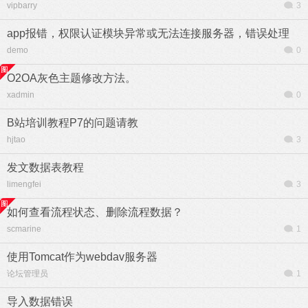
vipbarry
3
app报错，权限认证模块异常或无法连接服务器，错误处理
demo
0
O2OA灰色主题修改方法。
xadmin
0
B站培训教程P7的问题请教
hjtao
3
发文数据表教程
limengfei
3
如何查看流程状态、删除流程数据？
scmarine
1
使用Tomcat作为webdav服务器
论坛管理员
1
导入数据错误