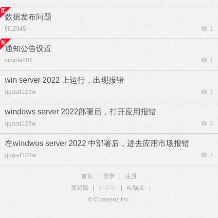
数据发布问题
tjl12345
1
通知公告设置
simple806
1
win server 2022 上运行，出现报错
qqasd123w
3
windows server 2022部署后，打开应用报错
qqasd123w
3
在windwos server 2022 中部署后，进去应用市场报错
qqasd123w
7
首页
|
登录
|
注册
简易版
|
触屏版
|
电脑版
|
© Comsenz Inc.