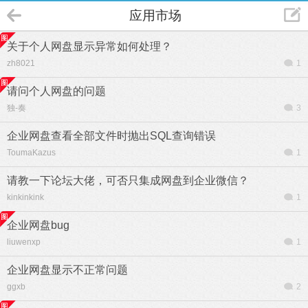
应用市场
关于个人网盘显示异常如何处理？
zh8021
1
请问个人网盘的问题
独-奏
3
企业网盘查看全部文件时抛出SQL查询错误
ToumaKazus
1
请教一下论坛大佬，可否只集成网盘到企业微信？
kinkinkink
1
企业网盘bug
liuwenxp
1
企业网盘显示不正常问题
ggxb
2