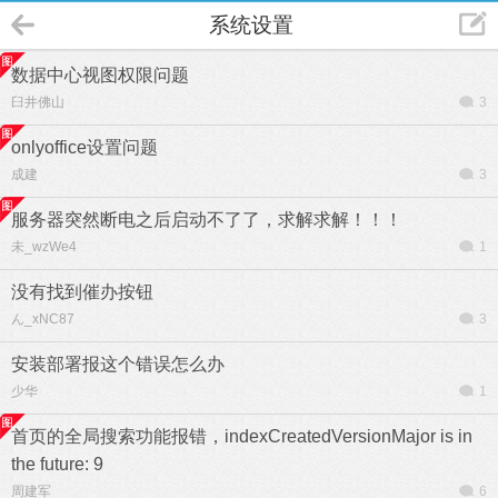
系统设置
数据中心视图权限问题
臼井佛山
3
onlyoffice设置问题
成建
3
服务器突然断电之后启动不了了，求解求解！！！
未_wzWe4
1
没有找到催办按钮
ん_xNC87
3
安装部署报这个错误怎么办
少华
1
首页的全局搜索功能报错，indexCreatedVersionMajor is in
the future: 9
周建军
6