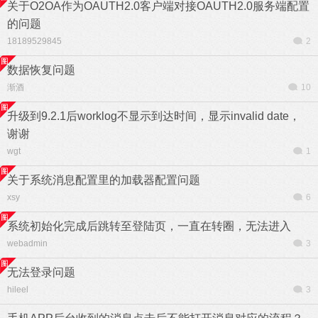
关于O2OA作为OAUTH2.0客户端对接OAUTH2.0服务端配置
的问题
18189529845
2
数据恢复问题
渐酒
10
升级到9.2.1后worklog不显示到达时间，显示invalid date，
谢谢
wgt
1
关于系统消息配置里的加载器配置问题
xsy
6
系统初始化完成后跳转至登陆页，一直在转圈，无法进入
webadmin
3
无法登录问题
hileel
3