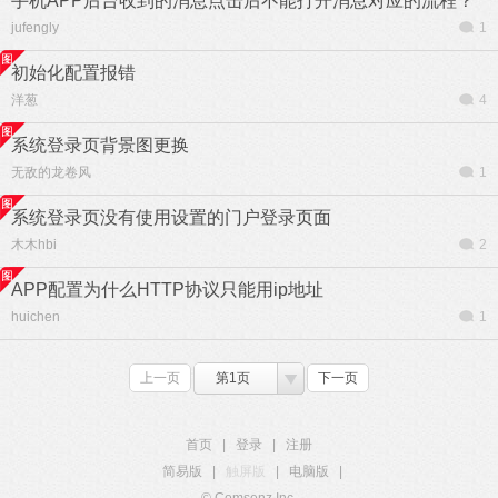
手机APP后台收到的消息点击后不能打开消息对应的流程？
jufengly
1
初始化配置报错
洋葱
4
系统登录页背景图更换
无敌的龙卷风
1
系统登录页没有使用设置的门户登录页面
木木hbi
2
APP配置为什么HTTP协议只能用ip地址
huichen
1
上一页
第1页
下一页
首页
|
登录
|
注册
简易版
|
触屏版
|
电脑版
|