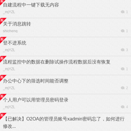
自建流程中一键下载无内容
_mjYZL
1
关于消息跳转
shichenq
1
登不进系统
_mjYZL
3
流程监控中的数据在删除试操作流程数据后没有恢复
_mjYZL
1
办公中心下的筛选时间能否调整
_mjYZL
2
个人用户可以用管理员密码登录
_mjYZL
4
【已解决】O2OA的管理员账号xadmin密码忘了，如何进行
修改...