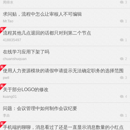
周得水
3
求问贴，流程中怎么让审核人不可编辑
Mr.Tao
1
流程其他几点退回的话都只对到第二个节点
418835497
1
在线学习应用下架了吗
chuanshuquan
2
使用人力资源模块的请假申请提示无法确定职务的选择范围
pwll
3
关于部分LOGO的修改
kuang01
4
问题：会议管理中如何制作会议纪要
李垚
1
手机端的聊聊，消息看过了还是一直显示消息数量的小红点