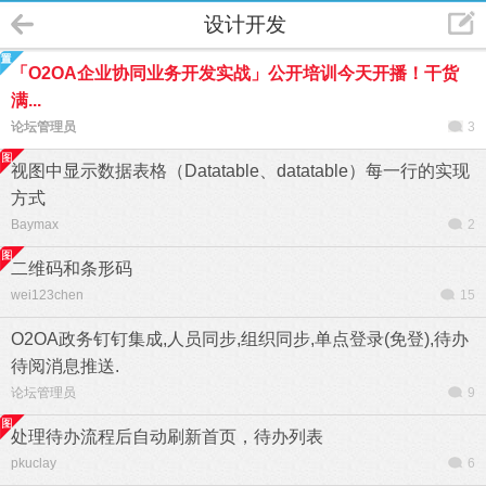
设计开发
「O2OA企业协同业务开发实战」公开培训今天开播！干货
满...
论坛管理员
3
视图中显示数据表格（Datatable、datatable）每一行的实现
方式
Baymax
2
二维码和条形码
wei123chen
15
O2OA政务钉钉集成,人员同步,组织同步,单点登录(免登),待办
待阅消息推送.
论坛管理员
9
处理待办流程后自动刷新首页，待办列表
pkuclay
6