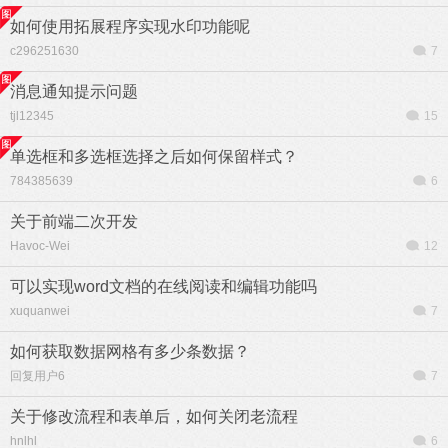
如何使用拓展程序实现水印功能呢
c296251630
7
消息通知提示问题
tjl12345
15
单选框和多选框选择之后如何保留样式？
784385639
6
关于前端二次开发
Havoc-Wei
12
可以实现word文档的在线阅读和编辑功能吗
xuquanwei
7
如何获取数据网格有多少条数据？
回复用户6
7
关于修改流程和表单后，如何关闭老流程
hnlhl
6