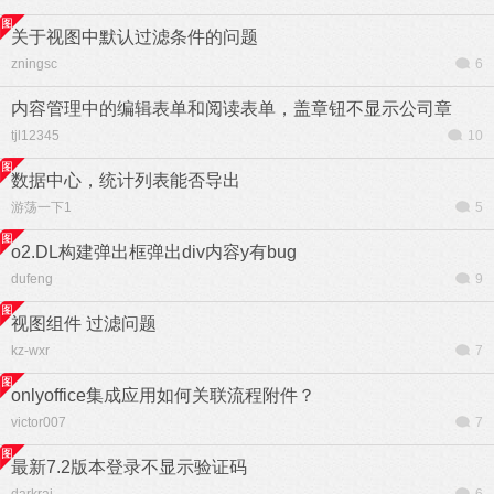
关于视图中默认过滤条件的问题
zningsc
6
内容管理中的编辑表单和阅读表单，盖章钮不显示公司章
tjl12345
10
数据中心，统计列表能否导出
游荡一下1
5
o2.DL构建弹出框弹出div内容y有bug
dufeng
9
视图组件 过滤问题
kz-wxr
7
onlyoffice集成应用如何关联流程附件？
victor007
7
最新7.2版本登录不显示验证码