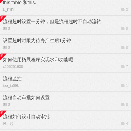
this.table 和this.
L_fYtlY
3
流程超时设置一分钟，但是流程超时不自动流转
嘟嘟
0
设置超时时限为待办产生后1分钟
嘟嘟
0
如何使用拓展程序实现水印功能呢
c296251630
7
流程监控
joe_ia59k
1
流程自动审批如何设置
嘟嘟
0
流程如何设计自动审批
风、起
4