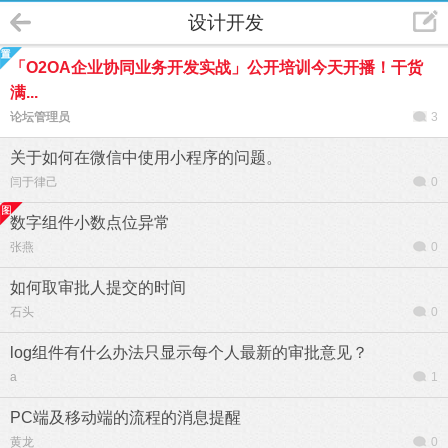
设计开发
「O2OA企业协同业务开发实战」公开培训今天开播！干货
满...
论坛管理员
3
关于如何在微信中使用小程序的问题。
闫于律己
0
数字组件小数点位异常
张燕
0
如何取审批人提交的时间
石头
0
log组件有什么办法只显示每个人最新的审批意见？
a
1
PC端及移动端的流程的消息提醒
黄龙
0