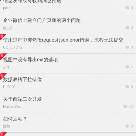
信息发布没有收到消息推送
paul
0
企业微信上建立门户页面的两个问题
@_@
0
使用过程中突然报request json error错误，流程无法提交
CC_O7D72
0
视图中没有导出exl的选项
少华
2
数据表格下拉错位
L_fYtlY
0
关于前端二次开发
Havoc-Wei
12
如何启动？
尴尬
0