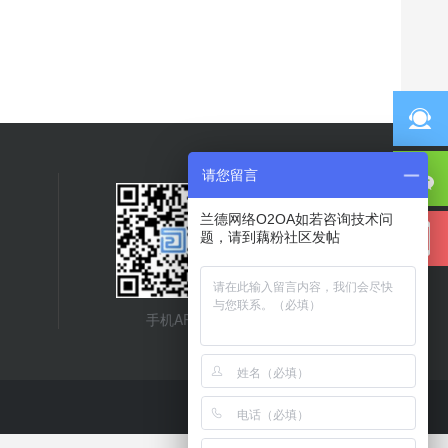
请您留言
兰德网络O2OA如若咨询技术问
题，请到藕粉社区发帖
手机APP
官方微信
Archiver
|
手机版
|
小黑屋