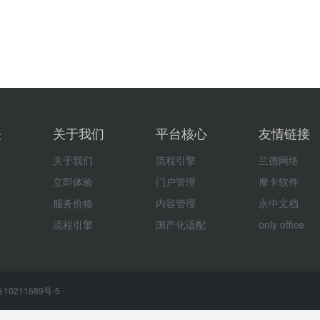
关
关于我们
平台核心
友情链接
关于我们
流程引擎
兰德网络
立即体验
门户管理
摩卡软件
服务价格
内容管理
永中文档
流程引擎
国产化适配
only office
10211689号-5