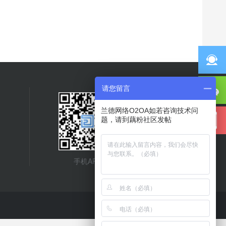
请您留言
兰德网络O2OA如若咨询技术问
题，请到藕粉社区发帖
手机APP
官方微信
Archiver
|
手机版
|
小黑屋