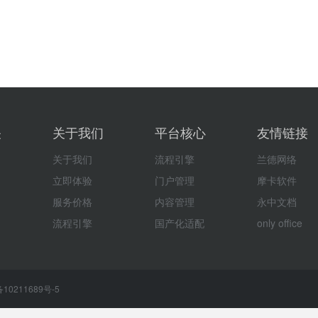
关
关于我们
平台核心
友情链接
关于我们
流程引擎
兰德网络
立即体验
门户管理
摩卡软件
服务价格
内容管理
永中文档
流程引擎
国产化适配
only office
10211689号-5