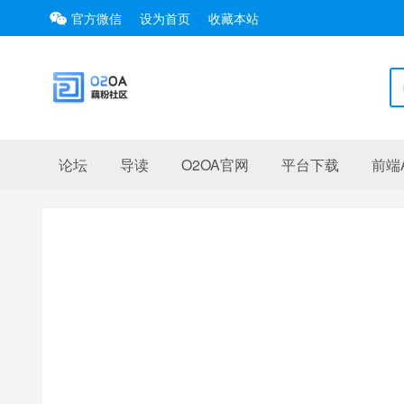
官方微信
设为首页
收藏本站
论坛
导读
O2OA官网
平台下载
前端A