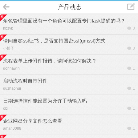
产品动态
角色管理里面没有一个角色可以配置专门task提醒的吗？
hbzyb
3
请问自签ssl证书，是否支持国密ssl(gmssl)方式
小博子
3
流程表单上传附件报错，请问该如何解决？
gonnawin
1
启动流程时自带附件
quzhaohui
1
日期选择控件能设置为允许手动输入吗
obj
1
企业网盘分享文件怎么查看
aman0088
1