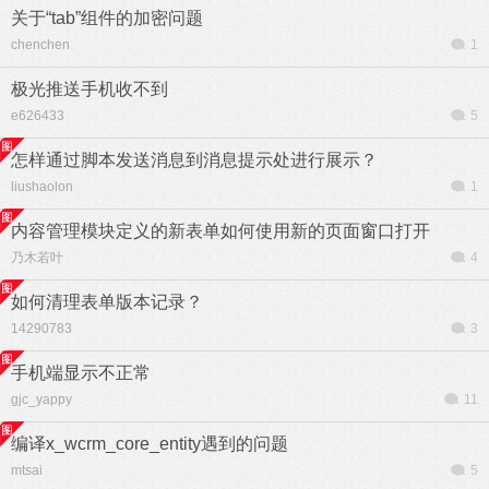
关于“tab”组件的加密问题
chenchen
1
极光推送手机收不到
e626433
5
怎样通过脚本发送消息到消息提示处进行展示？
liushaolon
1
内容管理模块定义的新表单如何使用新的页面窗口打开
乃木若叶
4
如何清理表单版本记录？
14290783
3
手机端显示不正常
gjc_yappy
11
编译x_wcrm_core_entity遇到的问题
mtsai
5