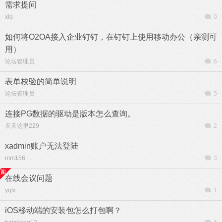
需求提问
xlq
0
如何将O2OA接入企业钉钉，在钉钉上使用移动办公（亲测可
用）
论坛管理员
6
表单校验的简单说明
论坛管理员
5
连接PG数据的驱动是版本怎么查询。
天天这里229
2
xadmin账户无法登陆
mm156
3
在线会议问题
yqfx
1
iOS移动端的安装包怎么打包啊？