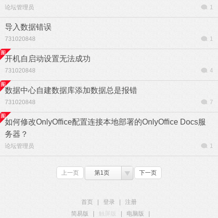
论坛管理员
1
导入数据错误
731020848
1
开机自启动设置无法成功
731020848
4
数据中心自建数据库添加数据总是报错
731020848
7
如何修改OnlyOffice配置连接本地部署的OnlyOffice Docs服
务器？
论坛管理员
1
上一页
第1页
下一页
首页
|
登录
|
注册
简易版
|
触屏版
|
电脑版
|