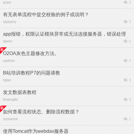
popo
3
有无表单流程中提交校验的例子或说明？
vipbarry
3
app报错，权限认证模块异常或无法连接服务器，错误处理
demo
0
O2OA灰色主题修改方法。
xadmin
0
B站培训教程P7的问题请教
hjtao
3
发文数据表教程
limengfei
3
如何查看流程状态、删除流程数据？
scmarine
1
使用Tomcat作为webdav服务器