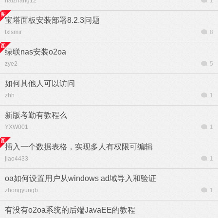
haizhang12
1
宝塔面板安装部署8.2.3问题
txlsmir
8
绿联nas安装o2oa
zye2
5
如何其他人可以访问
zhh
1
新版考勤有教程么
YXW001
1
插入一个数据表格，实现多人有权限可编辑
jiao4433
1
oa如何设置用户从windows ad域导入和验证
zhongyungb
1
有没有o2oa系统的后端JavaEE的教程