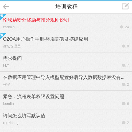
培训教程
论坛藕粉分奖励与扣分规则说明
xadmin
24
O2OA用户操作手册-环境部署及搭建应用
论坛管理员
0
需求提问
FLY
7
在数据应用管理中导入模型配置好后导入数据数据表没有...
张宇
2
紧急：流程表单权限设置问题
leonlin
6
请问怎么填写默认值
xujizhong
2