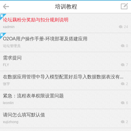
培训教程
论坛藕粉分奖励与扣分规则说明
xadmin
24
O2OA用户操作手册-环境部署及搭建应用
论坛管理员
0
需求提问
FLY
7
在数据应用管理中导入模型配置好后导入数据数据表没有...
张宇
2
紧急：流程表单权限设置问题
leonlin
6
请问怎么填写默认值
xujizhong
2