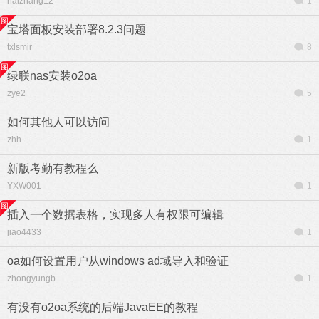
haizhang12
1
宝塔面板安装部署8.2.3问题
txlsmir
8
绿联nas安装o2oa
zye2
5
如何其他人可以访问
zhh
1
新版考勤有教程么
YXW001
1
插入一个数据表格，实现多人有权限可编辑
jiao4433
1
oa如何设置用户从windows ad域导入和验证
zhongyungb
1
有没有o2oa系统的后端JavaEE的教程