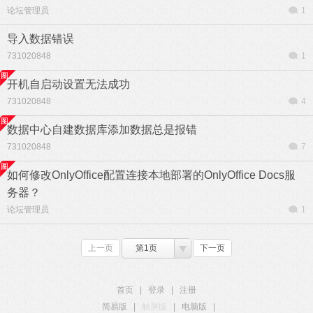
论坛管理员
1
导入数据错误
731020848
1
开机自启动设置无法成功
731020848
4
数据中心自建数据库添加数据总是报错
731020848
7
如何修改OnlyOffice配置连接本地部署的OnlyOffice Docs服
务器？
论坛管理员
1
上一页
第1页
下一页
首页
|
登录
|
注册
简易版
|
触屏版
|
电脑版
|