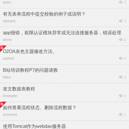
popo
3
有无表单流程中提交校验的例子或说明？
vipbarry
3
app报错，权限认证模块异常或无法连接服务器，错误处理
demo
0
O2OA灰色主题修改方法。
xadmin
0
B站培训教程P7的问题请教
hjtao
3
发文数据表教程
limengfei
3
如何查看流程状态、删除流程数据？
scmarine
1
使用Tomcat作为webdav服务器