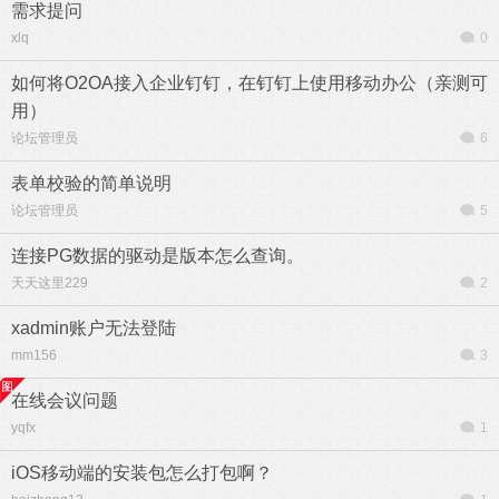
需求提问
xlq
0
如何将O2OA接入企业钉钉，在钉钉上使用移动办公（亲测可
用）
论坛管理员
6
表单校验的简单说明
论坛管理员
5
连接PG数据的驱动是版本怎么查询。
天天这里229
2
xadmin账户无法登陆
mm156
3
在线会议问题
yqfx
1
iOS移动端的安装包怎么打包啊？