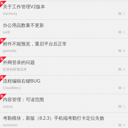
关于工作管理V2版本
shichenq
1
办公用品数量不更新
aa张
1
附件不能预览，重启平台后正常
guihudie
6
外网登录的问题
哎呀妈呀脑瓜疼
5
流程编辑右键BUG
CloudMen1
1
内容管理：可读范围
zzdzxj
1
考勤模块，新版（8.2.3）手机端考勤打卡定位失败
sunmoon
4