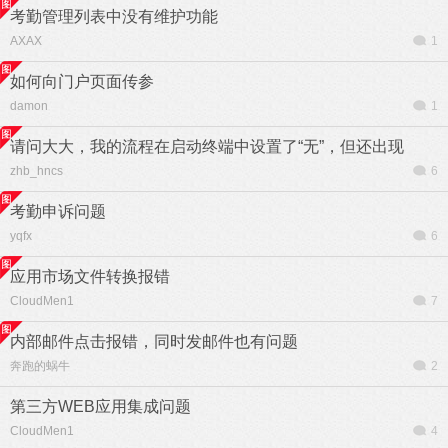
考勤管理列表中没有维护功能
AXAX
1
如何向门户页面传参
damon
1
请问大大，我的流程在启动终端中设置了“无”，但还出现
zhb_hncs
6
考勤申诉问题
yqfx
6
应用市场文件转换报错
CloudMen1
7
内部邮件点击报错，同时发邮件也有问题
奔跑的蜗牛
2
第三方WEB应用集成问题
CloudMen1
4