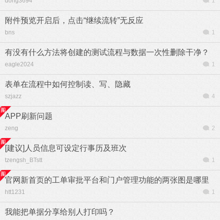
dong3694
1
附件预览开启后，点击“继续流转”无反应
bns
1
有没有什么方法将创建的测试流程与数据一次性删除干净？
eagle2024
1
表单在流程中如何控制读、写、隐藏
szjazz
4
APP刷新问题
zeng
2
[建议]人员信息可设定行事历及班次
tzengsh_BTstt
1
官网新首页的工单审批平台和门户管理功能的两张图是哪里
htt1231
1
我能把单据分享给别人打印吗？