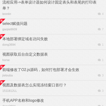
流程应用->表单设计器如何设计固定表头和表尾的打印表
单？
leonlin
4
select赋值问题
gaojie8609
7
本地部署绑定域名访问失败
dong3694
1
视图获取后台自定义数据表
horse
1
前端修改了O2.js源码，如何打包部署才会生效
jietouba
3
视图及数据表怎么实现冻结窗口首行？
1511812LL
3
手机APP名称和logo修改