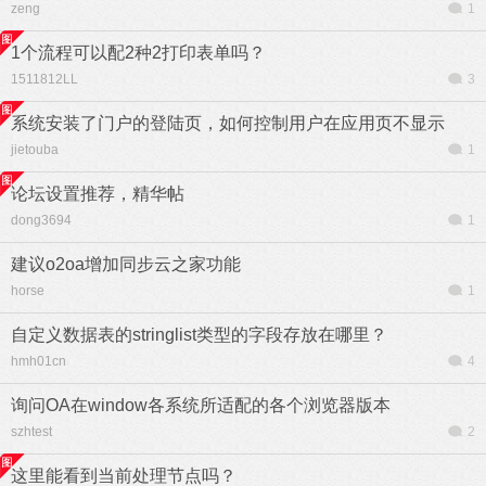
zeng
1
1个流程可以配2种2打印表单吗？
1511812LL
3
系统安装了门户的登陆页，如何控制用户在应用页不显示
jietouba
1
论坛设置推荐，精华帖
dong3694
1
建议o2oa增加同步云之家功能
horse
1
自定义数据表的stringlist类型的字段存放在哪里？
hmh01cn
4
询问OA在window各系统所适配的各个浏览器版本
szhtest
2
这里能看到当前处理节点吗？