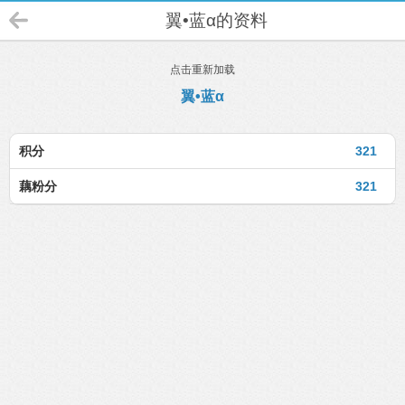
翼•蓝α的资料
点击重新加载
翼•蓝α
积分
321
藕粉分
321