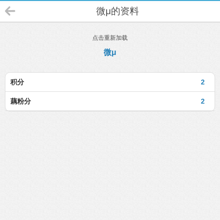
微μ的资料
点击重新加载
微μ
积分
2
藕粉分
2