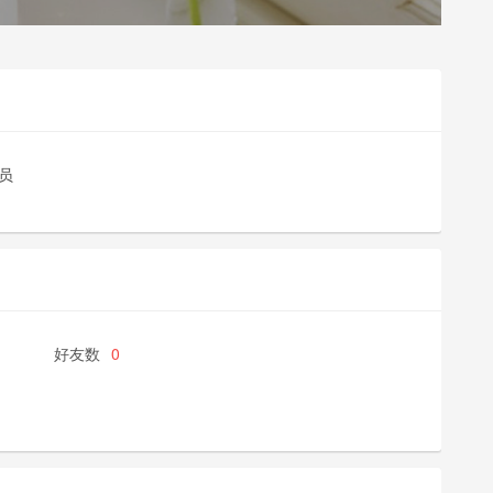
员
好友数
0