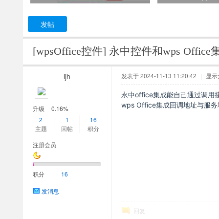
发帖
[wpsOffice控件]
永中控件和wps Offi
ljh
发表于 2024-11-13 11:20:42
|
显示
永中office集成能自己通过
wps Office集成回调地址
升级
0.16%
2
1
16
主题
回帖
积分
注册会员
积分
16
发消息
回复