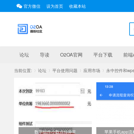
官方微信
设为首页
收藏本站
论坛
导读
O2OA官网
平台下载
前端A
当前位置:
论坛
平台使用问题
应用市场
永中控件和wps
»
›
›
›
数字组件小数点位异常
苹果手机app