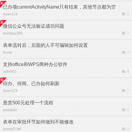
已办项currentActivityName只有结束，其他节点都为空
duan123
1
微信公众号无法验证成功问题
wantyou365
7
表单流转后，后面的人不可编辑如何设置
horse
7
支持office和WPS两种办公软件
yc64901
4
待办、待阅、已办如何刷新
duan123
7
悬赏500元处理一个流程
yudabao
1
表单在审批环节如何做到不能修改
aomai0186
3