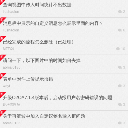
查询视图中传入时间统计不出数据
liushaolon
2
消息栏中展示的自定义消息怎么展示里面的内容？
liushaolon
6
已经完成的流程怎么删除（已处理）
MZTX4
10
请问一下，以下图片中的时间如何去掉
aomai0186
3
表单中附件上传提示报错
wdyi
3
升级O2OA7.1.4版本后，启动报用户名密码错误的问题
论坛管理员
3
关于再流转中加入自定议签名输入框问题
aomai0186
3