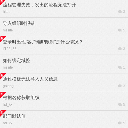
流程管理失效，发出的流程无法打开
hjtao
3
导入组织时报错
mssite
5
登录时出现“客户端IP限制”是什么情况？
lf123456
3
如何绑定域控
mssite
1
通过模板无法导入人员信息
golang
3
根据名称获取组织
hd_kx
5
部门默认值
hd_kx
5