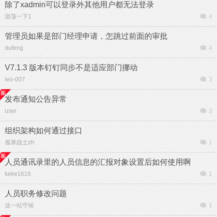
除了xadmin可以登录外其他用户都无法登录
游荡一下1
4
管理员如果是部门经理申请，怎跳过前面的审批
dufeng
4
V7.1.3 版本钉钉同步不是适应部门挪动
leo-007
3
发布通知公告异常
user
3
组织架构如何通过接口
孤睾战士zh
1
人员通讯录里的人员信息的汇报对象设置后如何使用啊
keke1616
1
人员职务修改问题
这一站守候
1