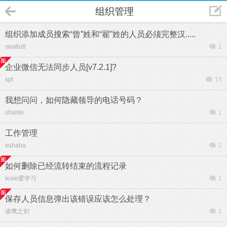
组织管理
组织添加成员搜索“曾”姓和“翟”姓的人员必须完整汉.....
sea8u8
1
企业微信无法同步人员[v7.2.1]?
spt
15
我想问问，如何隐藏领导的电话号码？
shanle
1
工作管理
xuhaha
2
如何删除已经流转结束的流程记录
lexie爱学习
1
保存人员信息弹出该错误应该怎么处理？
凌鹰之剑
1