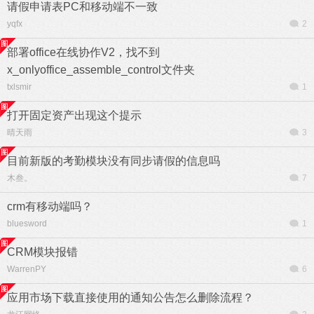
请假申请表PC和移动端不一致
yqfx
2
部署office在线协作V2，找不到
x_onlyoffice_assemble_control文件夹
txlsmir
1
打开固定资产出现这个提示
晴天雨
3
目前新版的考勤模块没有同步请假的信息吗
木叁。
7
crm有移动端吗？
bluesword
1
CRM模块报错
WarrenPY
6
应用市场下载直接使用的通知公告怎么删除流程？