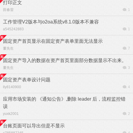
打印正文
田春雷
1
工作管理V2版本与o2oa系统v8.1.0版本不兼容
a545242883
1
固定资产首页显示在固定资产表单里面无法显示
董先生
7
固定资产导入的数据在资产首页里面部分数据显示不出来。
董先生
3
固定资产表单设计问题
lly8140900
4
应用市场安装的 《通知公告》,删除 leader 后，流程监控错
误
yuxk2001
2
台账页面可以导出但是不显示