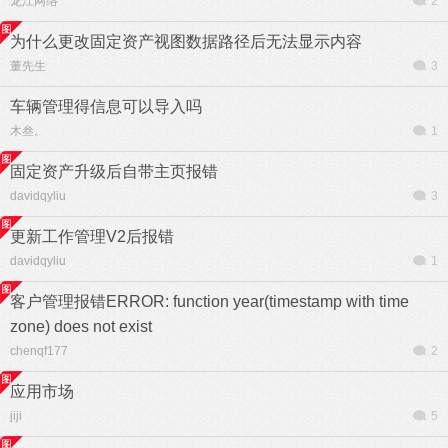
龙江网络
2
为什么更改固定资产视图数据路径后无法显示内容
董先生
3
车辆管理得信息可以导入吗
木叁。
1
固定资产升级后自带主页报错
davidqyliu
3
更新工作管理V2后报错
davidqyliu
1
客户管理报错ERROR: function year(timestamp with time
zone) does not exist
chenqf177
2
应用市场
jiji
5