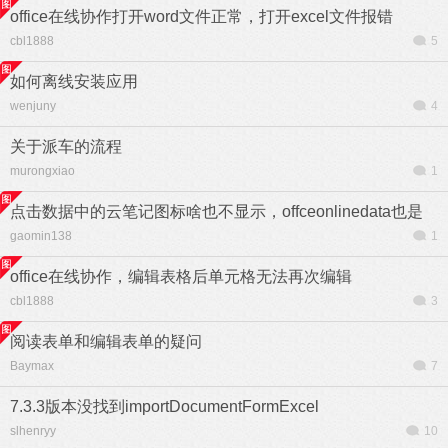
office在线协作打开word文件正常，打开excel文件报错
cbl1888
5
如何离线安装应用
wenjuny
4
关于派车的流程
murongxiao
1
点击数据中的云笔记图标啥也不显示，offceonlinedata也是
gaomin138
1
office在线协作，编辑表格后单元格无法再次编辑
cbl1888
3
阅读表单和编辑表单的疑问
Baymax
7
7.3.3版本没找到importDocumentFormExcel
slhenryy
10