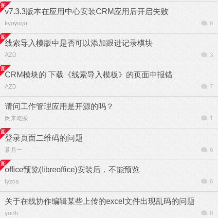
v7.3.3版本在应用中心安装CRM应用后开启失败
kyoyogo
8
线索导入模版中是否可以添加跟进记录模块
AZD
3
CRM模块的 下载《线索导入模板》的页面中报错
AZD
7
请问工作管理应用是开源的吗？
闲来吃茶
1
登录页面二维码的问题
暮月一
6
office预览(libreoffice)安装后，不能预览
lyzoa
6
关于在线协作编辑某些上传的excel文件出现乱码的问题
yonh
8