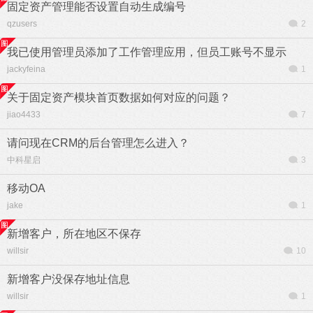
固定资产管理能否设置自动生成编号
qzusers
2
我已使用管理员添加了工作管理应用，但员工账号不显示
jackyfeina
1
关于固定资产模块首页数据如何对应的问题？
jiao4433
7
请问现在CRM的后台管理怎么进入？
中科星启
3
移动OA
jake
1
新增客户，所在地区不保存
willsir
10
新增客户没保存地址信息
willsir
1