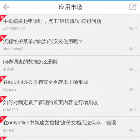
应用市场
手机端发起申请时，点击“继续流转”按钮问题
a805560947
5
流程维护菜单功能如何安装使用呢？
zhangning7
1
问卷调查的数据怎么删除
血菩提
1
在线协同办公文档安全令牌未正确形成
Cyncyn
4
如何对固定资产管理的首页内容进行增删改
ask0199
2
在onlyoffice中新建文档报“这份文档无法保存...”错误
egisxp
1