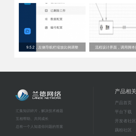
9.5.2，左侧导航栏缩放比例调整
流程设计界面，调用脚本提
产品相
产品首页
汇集知识碎片，解决技术难题
平台下载
互相帮助、共同成长
开发者社区
总有一个人知道你问题的答案
藕粉社区