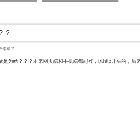
？？
全部楼层
是为啥？？？本来网页端和手机端都能登，以http开头的，后来改成