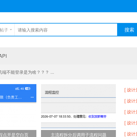
搜索
帖子
PI
端不能登录是为啥？？？ ...
[ 设计
[ 设计
[ 设计
[ 设计
[ 设计
流程点开是空白页
主流程拆分后调用子流程问题