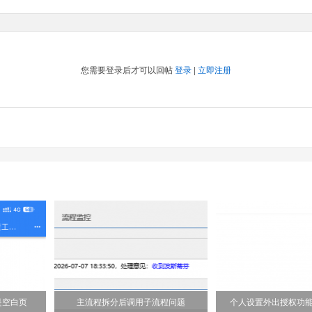
您需要登录后才可以回帖
登录
|
立即注册
是空白页
主流程拆分后调用子流程问题
个人设置外出授权功