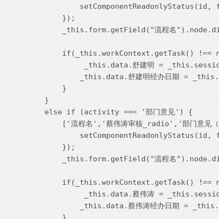
            setComponentReadonlyStatus(id, f
        });

        _this.form.getField("流程名").nod
        if(_this.workContext.getTask() !== n
             _this.data.舒建明 = _this.sessio
            _this.data.舒建明经办日期 = _this.g
        }

    }

    else if (activity === '部门意见') {

        ['流程名','蔡伟涛审核_radio','部门意见（蔡
            setComponentReadonlyStatus(id, f
        });

        _this.form.getField("流程名").nod
        if(_this.workContext.getTask() !== n
             _this.data.蔡伟涛 = _this.sessio
            _this.data.蔡伟涛经办日期 = _this.g
        }
