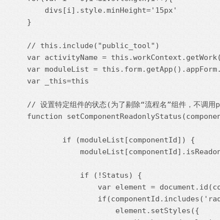
    divs[i].style.minHeight='15px'

}

// this.include("public_tool")

var activityName = this.workContext.getWo
var moduleList = this.form.getApp().appFo
var _this=this

// 设置特定组件的状态(为了剔除“流程名”组件，不调用publ
function setComponentReadonlyStatus(componen
        if (moduleList[componentId]) {

            moduleList[componentId].isReadon
            if (!Status) {

                var element = document.id(co
                if(componentId.includes('rad
                    element.setStyles({
