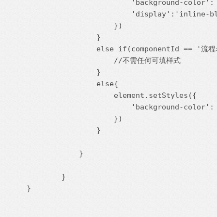
                        'background-color': 
                        'display':'inline-bl
                    })

                }

                else if(componentId == '流程
                    //不需任何可填样式

                } 

                else{

                    element.setStyles({

                        'background-color': 
                    })

                }

            }

        }

}
