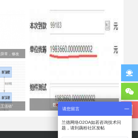
能异常，修改
数字组件小数点位异常
工活动”
请您留言
兰德网络O2OA如若咨询技术问
题，请到藕粉社区发帖