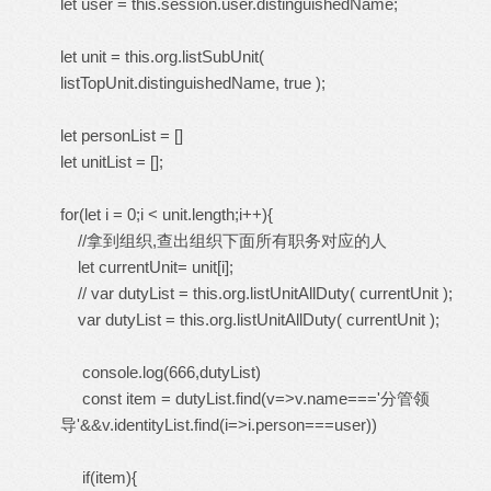
let user = this.session.user.distinguishedName;
let unit = this.org.listSubUnit(
listTopUnit.distinguishedName, true );
let personList = []
let unitList = [];
for(let i = 0;i < unit.length;i++){
//拿到组织,查出组织下面所有职务对应的人
let currentUnit= unit[i];
// var dutyList = this.org.listUnitAllDuty( currentUnit );
var dutyList = this.org.listUnitAllDuty( currentUnit );
console.log(666,dutyList)
const item = dutyList.find(v=>v.name==='分管领
导'&&v.identityList.find(i=>i.person===user))
if(item){