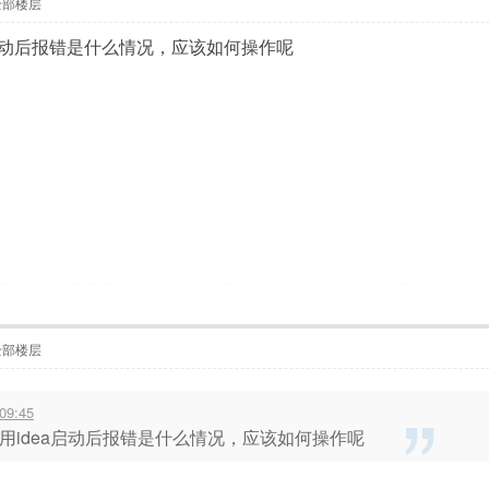
全部楼层
a启动后报错是什么情况，应该如何操作呢
全部楼层
09:45
，用idea启动后报错是什么情况，应该如何操作呢