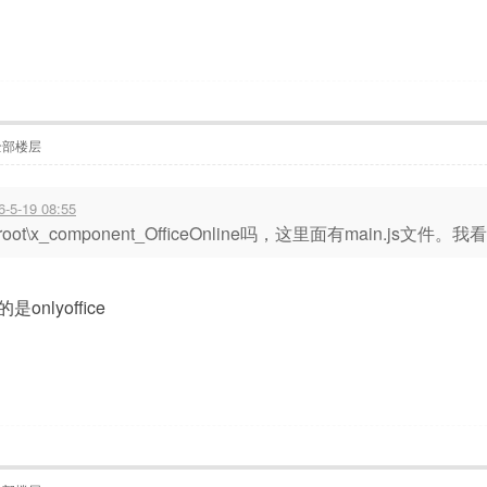
全部楼层
-19 08:55
webroot\x_component_OfficeOnline吗，这里面有main.js
是onlyoffice