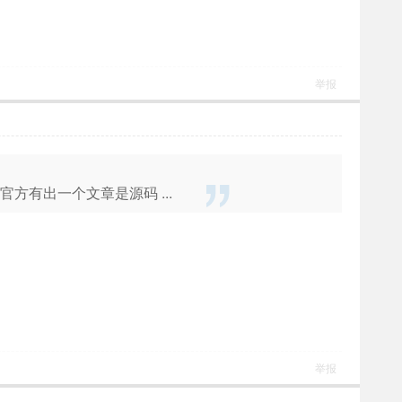
举报
文件。我看官方有出一个文章是源码 ...
举报