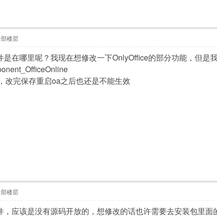
全部楼层
是在哪里呢？我现在想修改一下OnlyOffice的部分功能，但
ponent_OfficeOnline
修改，改完保存重启oa之后也还是不能生效
全部楼层
件，应该是没有源码开放的，想修改的话也许需要去安装包里面的