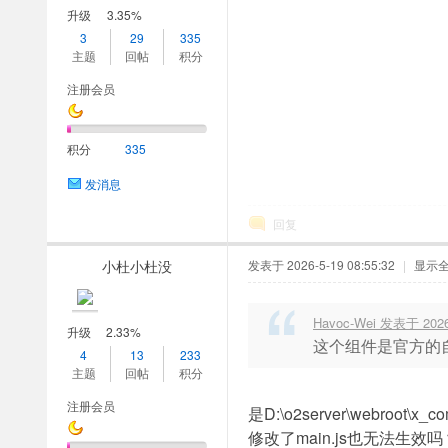
升级
3.35%
3
29
335
主题
回帖
积分
注册会员
积分
335
发消息
回复
小杜小杜没
发表于 2026-5-19 08:55:32
|
显示
Havoc-Wei 发表于 2026-
升级
2.33%
这个组件是官方的自
4
13
233
主题
回帖
积分
注册会员
是D:\o2server\webr
修改了main.js也无法生