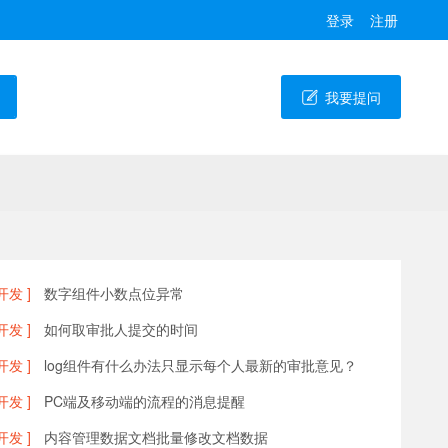
登录
注册
我要提问
开发 ]
数字组件小数点位异常
开发 ]
如何取审批人提交的时间
开发 ]
log组件有什么办法只显示每个人最新的审批意见？
开发 ]
PC端及移动端的流程的消息提醒
开发 ]
内容管理数据文档批量修改文档数据