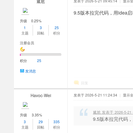
尴尬
发表于 2026-5-21 09:45:14
|
显示
9.5版本拉完代码，用ide
升级
0.25%
1
3
25
主题
回帖
积分
注册会员
积分
25
发消息
回复
Havoc-Wei
发表于 2026-5-21 11:24:34
|
显示
尴尬 发表于 2026-5-21 
升级
3.35%
9.5版本拉完代码
3
29
335
主题
回帖
积分