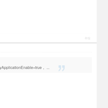
举报
cationEnable=true， ...