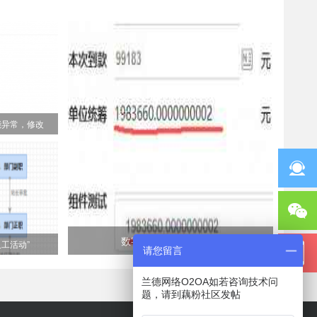
能异常，修改
数字组件小数点位异常
工活动”
请您留言
兰德网络O2OA如若咨询技术问
题，请到藕粉社区发帖